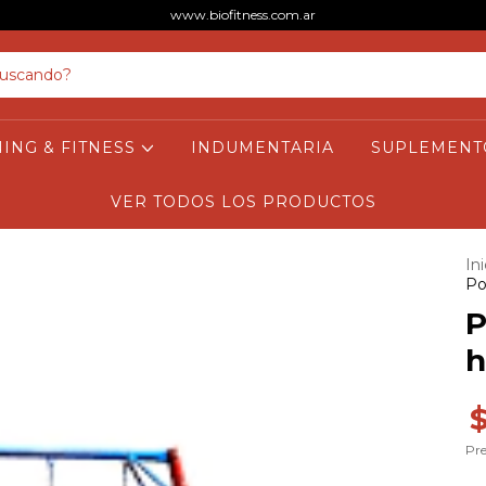
www.biofitness.com.ar
NING & FITNESS
INDUMENTARIA
SUPLEMENT
VER TODOS LOS PRODUCTOS
Ini
Po
P
h
Pre