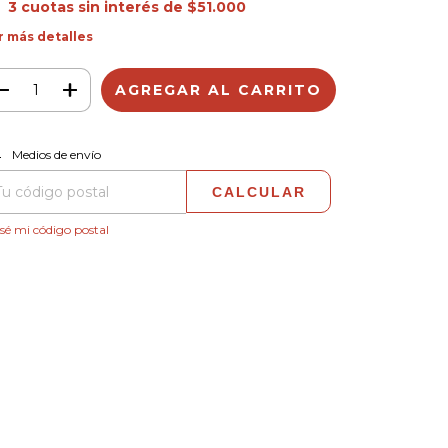
3
cuotas sin interés de
$51.000
r más detalles
CAMBIAR CP
regas para el CP:
Medios de envío
CALCULAR
sé mi código postal