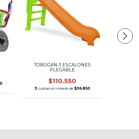
TOBOGAN 3 ESCALONES
TRICIC
PLEGABLE
$110.550
50
3
cuotas sin interés de
$36.850
3
cuotas si