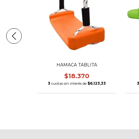
MELA
HAMACA TABLITA
20
$18.370
e
$65.340
3
cuotas sin interés de
$6.123,33