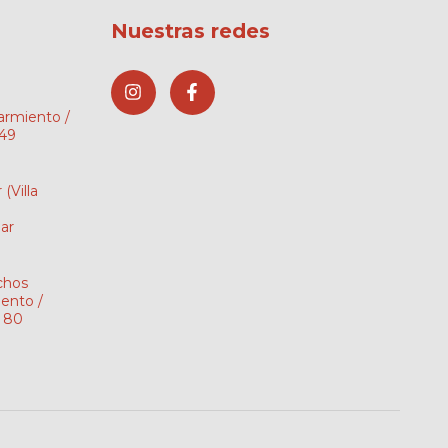
Nuestras redes
Sarmiento /
149
r
(Villa
ar
chos
ento /
i 80