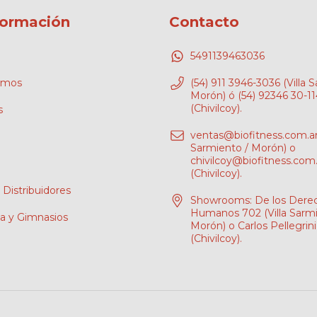
formación
Contacto
5491139463036
omos
(54) 911 3946-3036 (Villa 
Morón) ó (54) 92346 30-1
(Chivilcoy).
s
ventas@biofitness.com.a
Sarmiento / Morón) o
chivilcoy@biofitness.com.
(Chivilcoy).
 Distribuidores
Showrooms: De los Dere
Humanos 702 (Villa Sarmi
pa y Gimnasios
Morón) o Carlos Pellegrin
(Chivilcoy).