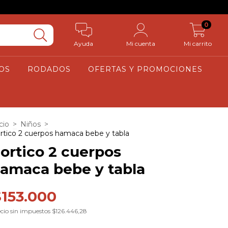
0
Ayuda
Mi cuenta
Mi carrito
OS
RODADOS
OFERTAS Y PROMOCIONES
cio
>
Niños
>
rtico 2 cuerpos hamaca bebe y tabla
ortico 2 cuerpos
amaca bebe y tabla
$153.000
cio sin impuestos
$126.446,28