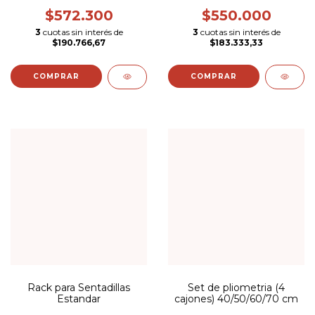
ARG-2534
LOCAL - REFORZADO
PARA AMURAR -
$572.300
$550.000
3
cuotas sin interés de
3
cuotas sin interés de
$190.766,67
$183.333,33
Rack para Sentadillas
Set de pliometria (4
Estandar
cajones) 40/50/60/70 cm