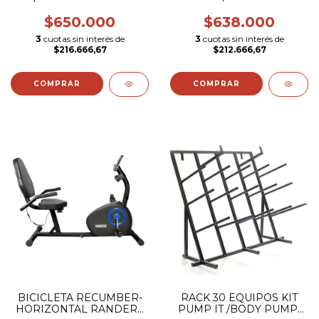
PROFESIONAL DE
SPINNING C/ DISCO DE
$650.000
$638.000
18 KG
3
cuotas sin interés de
3
cuotas sin interés de
$216.666,67
$212.666,67
BICICLETA RECUMBER-
RACK 30 EQUIPOS KIT
HORIZONTAL RANDERS
PUMP IT /BODY PUMP/