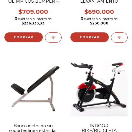
OLÍMPICOS BUMPER -
LEVANTAMIENTO
KETTLEBELL -
MANCUERNAS - BARRAS
$709.000
$690.000
3
cuotas sin interés de
3
cuotas sin interés de
$236.333,33
$230.000
Banco inclinado sin
INDOOR
soportes linea estandar
BIKE/BICICLETA