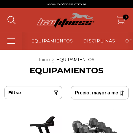
www.biofitness.com.ar
0
EQUIPAMIENTOS
DISCIPLINAS
OF
Inicio
>
EQUIPAMIENTOS
EQUIPAMIENTOS
Filtrar