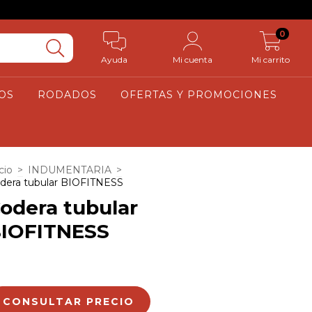
0
Ayuda
Mi cuenta
Mi carrito
OS
RODADOS
OFERTAS Y PROMOCIONES
cio
>
INDUMENTARIA
>
dera tubular BIOFITNESS
odera tubular
IOFITNESS