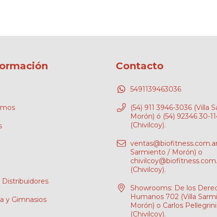
formación
Contacto
5491139463036
omos
(54) 911 3946-3036 (Villa 
Morón) ó (54) 92346 30-1
(Chivilcoy).
s
ventas@biofitness.com.a
Sarmiento / Morón) o
chivilcoy@biofitness.com.
(Chivilcoy).
 Distribuidores
Showrooms: De los Dere
Humanos 702 (Villa Sarmi
pa y Gimnasios
Morón) o Carlos Pellegrin
(Chivilcoy).