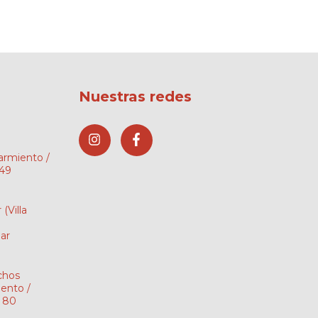
Nuestras redes
Sarmiento /
149
r
(Villa
ar
chos
ento /
i 80