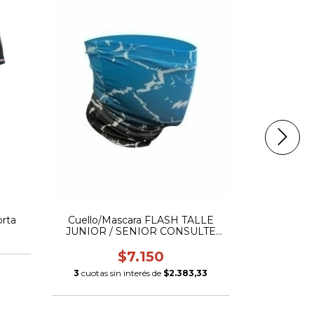
Bermuda
rta
Cuello/Mascara FLASH TALLE
3
cuotas 
JUNIOR / SENIOR CONSULTE
COLORES EN STOCK
$7.150
3
cuotas sin interés de
$2.383,33