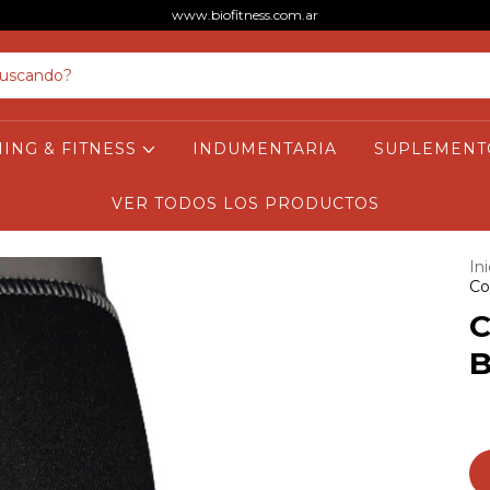
www.biofitness.com.ar
NING & FITNESS
INDUMENTARIA
SUPLEMENT
VER TODOS LOS PRODUCTOS
Ini
Co
C
B