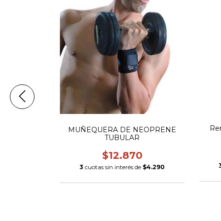
Re
S
MUÑEQUERA DE NEOPRENE
TUBULAR
0
$12.870
$18.333,33
3
cuotas sin interés de
$4.290