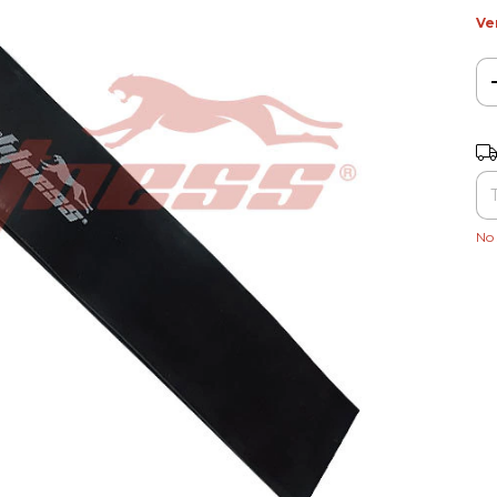
Ve
Ent
No 