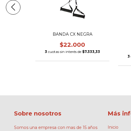
CO 85 CM
BANDA CX NEGRA
$22.000
0
3
cuotas sin interés de
$7.333,33
$13.333,33
3
Sobre nosotros
Más in
Inicio
Somos una empresa con mas de 15 años