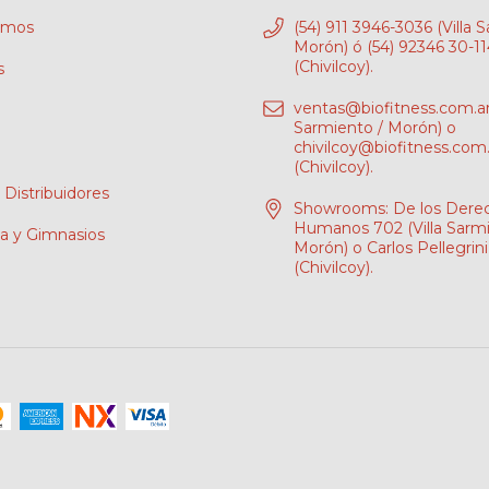
omos
(54) 911 3946-3036 (Villa 
Morón) ó (54) 92346 30-1
(Chivilcoy).
s
ventas@biofitness.com.a
Sarmiento / Morón) o
chivilcoy@biofitness.com.
(Chivilcoy).
 Distribuidores
Showrooms: De los Dere
Humanos 702 (Villa Sarmi
pa y Gimnasios
Morón) o Carlos Pellegrin
(Chivilcoy).