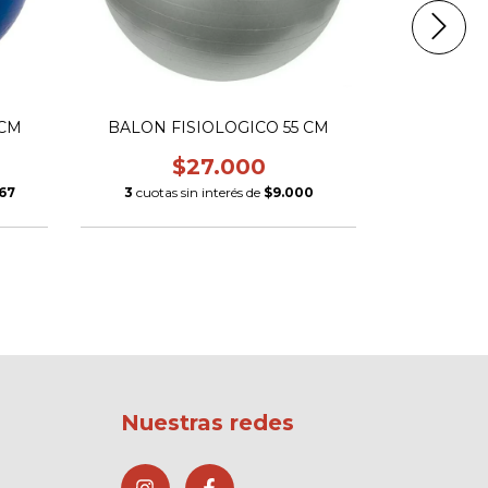
 CM
BALON FISIOLOGICO 55 CM
ESCALERA
DE 5 
$27.000
,67
3
cuotas sin interés de
$9.000
3
cuotas s
Nuestras redes