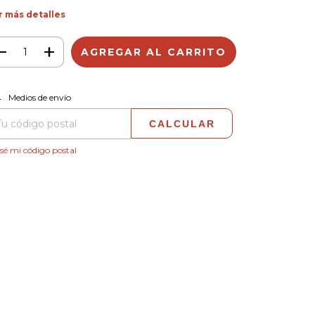
r más detalles
CAMBIAR CP
regas para el CP:
Medios de envío
CALCULAR
sé mi código postal