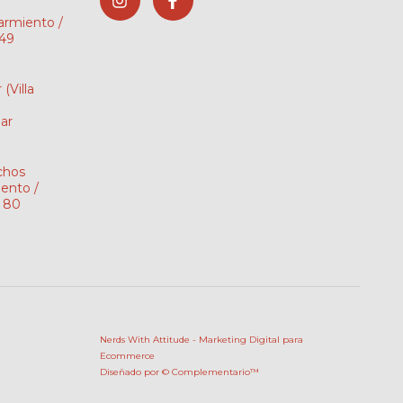
Sarmiento /
149
r
(Villa
ar
chos
ento /
i 80
Nerds With Attitude - Marketing Digital para
Ecommerce
Diseñado por
© Complementario™