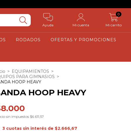
0
Ayuda
Mi cuenta
Mi carrito
OS
RODADOS
OFERTAS Y PROMOCIONES
cio
>
EQUIPAMIENTOS
>
UIPOS PARA GIMNASIOS
>
ANDA HOOP HEAVY
BANDA HOOP HEAVY
$8.000
cio sin impuestos
$6.611,57
3
cuotas sin interés de
$2.666,67