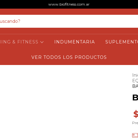
www.biofitness.com.ar
NING & FITNESS
INDUMENTARIA
SUPLEMENT
VER TODOS LOS PRODUCTOS
Ini
EQ
B
Pre